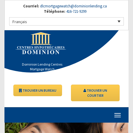
Courriel:
dlcmortgagewatch@dominionlending.ca
Téléphone:
416-721-9299
Français
Dominion Lending Centres
Mortgage Watch
TROUVER UN BUREAU
TROUVER UN
COURTIER