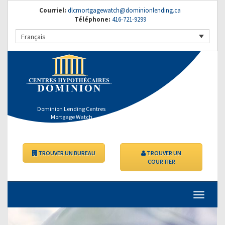
Courriel:
dlcmortgagewatch@dominionlending.ca
Téléphone:
416-721-9299
Français
Dominion Lending Centres
Mortgage Watch
TROUVER UN BUREAU
TROUVER UN
COURTIER